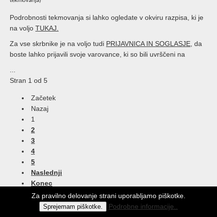
tekmovanja)
Podrobnosti tekmovanja si lahko ogledate v okviru razpisa, ki je
na voljo
TUKAJ.
Za vse skrbnike je na voljo tudi
PRIJAVNICA
IN SOGLASJE
, da
boste lahko prijavili svoje varovance, ki so bili uvrščeni na
...
Stran 1 od 5
Začetek
Nazaj
1
2
3
4
5
Naslednji
Konec
Za pravilno delovanje strani uporabljamo piškotke.
Podrobne informacije..
Sprejemam piškotke.
© EIC Univerzum Minerva Maribor 2013 / Vse pravice so pridržane