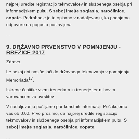
najprej uredite registracijo tekmovalcev in službenega osebja pri
informacijskem pultu.
S seboj imejte soglasja, naročilnice,
copate.
Podrobneje je to opisano v nadaljevanju, ko podajamo
odgovore na pogosto postavljena
...
9. DRŽAVNO PRVENSTVO V POMNJENJU -
BREŽICE 2017
Zdravo.
Le nekaj dni nas še loči do državnega tekmovanja v pomnjenju
17
Memoriada
.
Iskrene čestitke vsem trenerkam in trenerje ter njihovim
varovancem za uvrstitev.
V nadaljevanju pošiljamo par koristnih informacij. Pričakujemo
vas ob 8:00. Prvo prosimo, da najprej uredite registracijo
tekmovalcev in službenega osebja pri informacijskem pultu.
S
seboj imejte soglasja, naročilnice, copate.
...