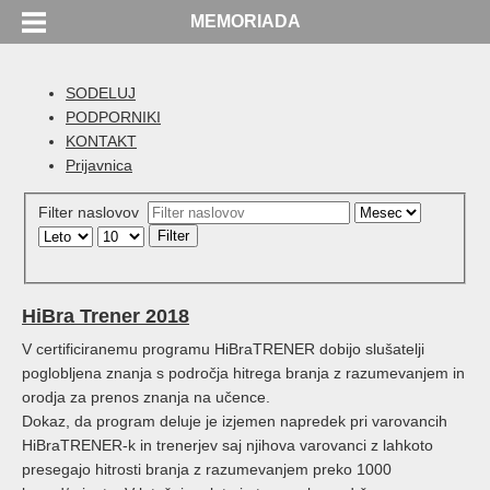
MEMORIADA
SODELUJ
PODPORNIKI
KONTAKT
Prijavnica
Filter naslovov
Filter
HiBra Trener 2018
V certificiranemu programu HiBraTRENER dobijo slušatelji
poglobljena znanja s področja hitrega branja z razumevanjem in
orodja za prenos znanja na učence.
Dokaz, da program deluje je izjemen napredek pri varovancih
HiBraTRENER-k in trenerjev saj njihova varovanci z lahkoto
presegajo hitrosti branja z razumevanjem preko 1000