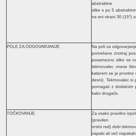
abstraktne
slike s po 5 abstraktni
na eni strani 30 (15*) a
POLE ZA ODGOVARJANJE
Na poli za odgovarjanje
pomešane znotraj pos
posamezno sliko se na
tekmovalec vnese štev
katerem se je prvotno n
desni). Tekmovalec si 
pomagati z dodatnim p
kako drugače.
TOČKOVANJE
Za vsako pravilno izpol
(pravilen
vrstni red) dobi tekmova
napaki ali več napaka