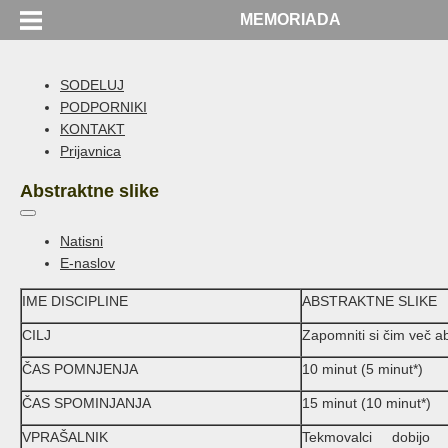
MEMORIADA
SODELUJ
PODPORNIKI
KONTAKT
Prijavnica
Abstraktne slike
Natisni
E-naslov
IME DISCIPLINE
ABSTRAKTNE SLIKE
CILJ
Zapomniti si čim več abs
ČAS POMNJENJA
10 minut (5 minut*)
ČAS SPOMINJANJA
15 minut (10 minut*)
VPRAŠALNIK
Tekmovalci dobijo