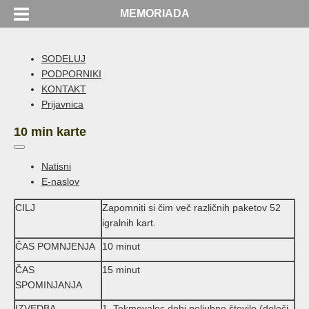
MEMORIADA
SODELUJ
PODPORNIKI
KONTAKT
Prijavnica
10 min karte
Natisni
E-naslov
CILJ
Zapomniti si čim več različnih paketov 52
igralnih kart.
ČAS POMNJENJA
10 minut
ČAS
15 minut
SPOMINJANJA
IZVEDBA
1. Tekmovalec dobi poljubno število (določi