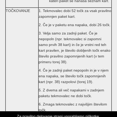
kateri paket se nanaša seznam kart.
TOČKOVANJE
1. Tekmovalec dobi 52 točk za vsak pravilno
zapomnjen paket kart.
2. Če je v paketu ena napaka, dobi 26 točk.
3. Velja samo za zadnji paket. Če je
nepopoln (npr. tekmovalec si zapomni
samo prvih 38 kart) in če je vrstni red teh
kart pravilen, je število dobljenih točk enako
število pravilno zapomnjenih kart (v tem
primeru torej 38).
4. Če je zadnji paket nepopoln in je v njem
ena napaka, se število točk zapomnjenih
kart (npr. 38) razpolovi (torej 19).
5. Z dvema ali več napakami v zadnjem
paketu tekmovalec ne dobi točk.
6. Zmaga tekmovalec z najvišjim številom
točk.
Za pravilno delovanje strani uporabljamo piškotke.