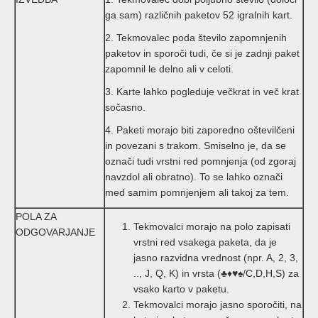
ga sam) različnih paketov 52 igralnih kart.
2. Tekmovalec poda število zapomnjenih
paketov in sporoči tudi, če si je zadnji paket
zapomnil le delno ali v celoti.
3. Karte lahko pogleduje večkrat in več krat
sočasno.
4. Paketi morajo biti zaporedno oštevilčeni
in povezani s trakom. Smiselno je, da se
označi tudi vrstni red pomnjenja (od zgoraj
navzdol ali obratno). To se lahko označi
med samim pomnjenjem ali takoj za tem.
POLA ZA
Tekmovalci morajo na polo zapisati
ODGOVARJANJE
vrstni red vsakega paketa, da je
jasno razvidna vrednost (npr. A, 2, 3,
.., J, Q, K) in vrsta (♣♦♥♠/C,D,H,S) za
vsako karto v paketu.
Tekmovalci morajo jasno sporočiti, na