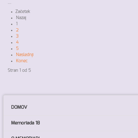
...
Začetek
Nazaj
1
2
3
4
5
Naslednji
Konec
Stran 1 od 5
DOMOV
Memoriada 18