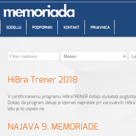
SODELUJ
PODPORNIKI
KONTAKT
PRIJAVNICA
HiBra Trener 2018
V certificiranemu programu HiBraTRENER dobijo slušatelji pogloblj
Dokaz, da program deluje je izjemen napredek pri varovancih HiBra
letu je to uspelo na
...
NAJAVA 9. MEMORIADE