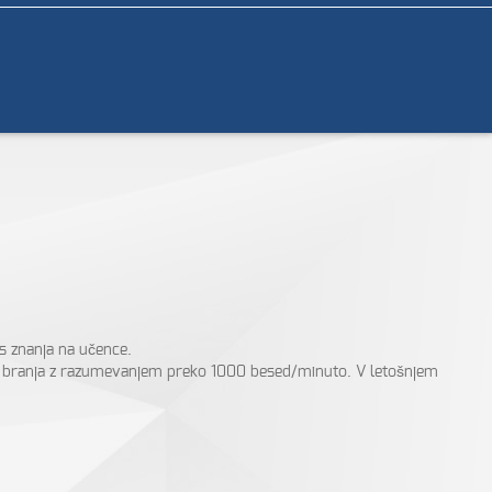
s znanja na učence.
sti branja z razumevanjem preko 1000 besed/minuto. V letošnjem