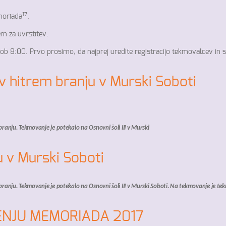
17
moriada
.
m za uvrstitev.
 ob 8:00. Prvo prosimo, da najprej uredite registracijo tekmovalcev in 
v hitrem branju v Murski Soboti
ranju. Tekmovanje je potekalo na Osnovni šoli III v Murski
 v Murski Soboti
ranju. Tekmovanje je potekalo na Osnovni šoli III v Murski Soboti. Na tekmovanje je tekm
NJU MEMORIADA 2017