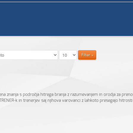
Filter
ena znanja s področja hitrega branja z razumevanjem in orodja za preno
TRENER-k in trenerjev saj njihova varovanci z lahkoto presegajo hitro