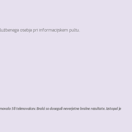
službenega osebja pri informacijskem pultu.
ovalo 58 tekmovalcev. Bralci so dosegali neverjetne bralne rezultate. Izstopal je