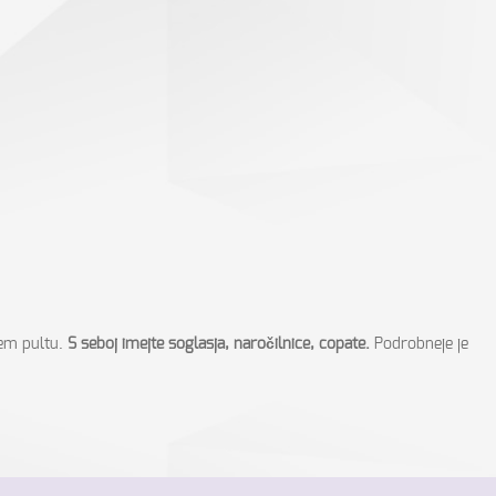
kem pultu.
S seboj imejte soglasja, naročilnice, copate.
Podrobneje je