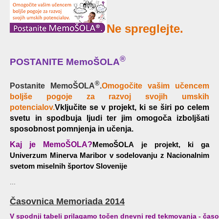
Ne spreglejte.
®
POSTANITE MemoŠOLA
®
Postanite MemoŠOLA
.
Omogočite vašim učencem
boljše pogoje za razvoj svojih umskih
potencialov.
Vključite se v projekt, ki se širi po celem
svetu in spodbuja ljudi ter jim omogoča izboljšati
sposobnost pomnjenja in učenja.
Kaj je MemoŠOLA?
MemoŠOLA je projekt, ki ga
Univerzum Minerva Maribor v sodelovanju z Nacionalnim
svetom miselnih športov Slovenije
...
Časovnica Memoriada 2014
V spodnji tabeli prilagamo točen dnevni red tekmovanja - čas