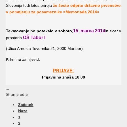
Slovenije tudi letos prireja
že šesto odprto državno prvenstvo
v pomnjenju za posameznike »Memoriada 2014«
15. marca 2014
Tekmovanje bo potekalo v soboto,
i
n sicer v
OŠ Tabor I
prostorih
(Ulica Arnolda Tovornika 21, 2000 Maribor)
Klikni na
zamljevid
.
PRIJAVE:
Prijavnina znaša 10,00
...
Stran 5 od 5
Začetek
Nazaj
1
2