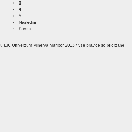
3
4
5
Naslednji
Konec
© EIC Univerzum Minerva Maribor 2013 / Vse pravice so pridržane