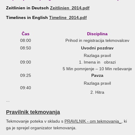
Zeitlinien in Deutsch
Zeitlinien_2014.pdf
Timelines in English
Timeline_2014.pdf
Čas
Disciplina
08:00
Prihod in registracija tekmovalcev
08:50
Uvodni pozdrav
Razlaga pravil
09:00
1. Imena in obrazi
5 Min pomnjenje – 10 Min reševanje
09:25
Pavza
Razlaga pravil
09:40
2. Hitra
...
Pravilnik tekmovanja
Tekmovanje poteka v skladu s
PRAVILNIK - om tekmovanja_
, ki
ga je sprejel organizator tekmovanja.