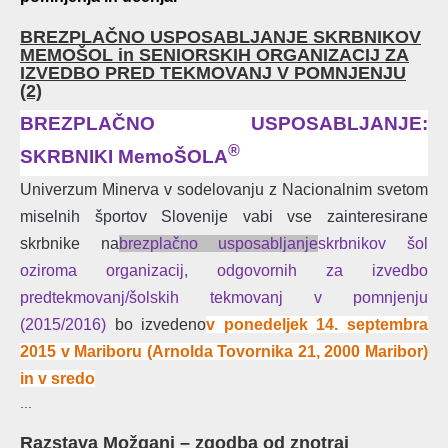
BREZPLAČNO USPOSABLJANJE SKRBNIKOV
MEMOŠOL in SENIORSKIH ORGANIZACIJ ZA
IZVEDBO PRED TEKMOVANJ V POMNJENJU
(2)
BREZPLAČNO USPOSABLJANJE:
®
SKRBNIKI MemoŠOLA
Univerzum Minerva v sodelovanju z Nacionalnim svetom
miselnih športov Slovenije vabi vse zainteresirane
skrbnike na
brezplačno usposabljanje
skrbnikov šol
oziroma organizacij, odgovornih za izvedbo
predtekmovanj/šolskih tekmovanj v pomnjenju
(2015/2016)
bo izvedeno
v ponedeljek 14. septembra
2015 v Mariboru (Arnolda Tovornika 21, 2000 Maribor)
in v sredo
...
Razstava Možgani – zgodba od znotraj