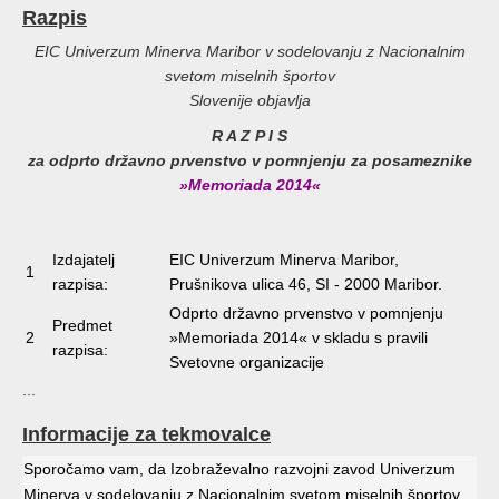
Razpis
EIC Univerzum Minerva Maribor v sodelovanju z Nacionalnim
svetom miselnih športov
Slovenije objavlja
R A Z P I S
za odprto državno prvenstvo v pomnjenju za posameznike
»Memoriada 2014«
Izdajatelj
EIC Univerzum Minerva Maribor,
1
razpisa:
Prušnikova ulica 46, SI - 2000 Maribor.
Odprto državno prvenstvo v pomnjenju
Predmet
2
»Memoriada 2014« v skladu s pravili
razpisa:
Svetovne organizacije
...
Informacije za tekmovalce
Sporočamo vam, da Izobraževalno razvojni zavod Univerzum
Minerva v sodelovanju z Nacionalnim svetom miselnih športov