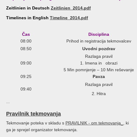
Zeitlinien in Deutsch
Zeitlinien_2014.pdf
Timelines in English
Timeline_2014.pdf
Čas
Disciplina
08:00
Prihod in registracija tekmovalcev
08:50
Uvodni pozdrav
Razlaga pravil
09:00
1. Imena in obrazi
5 Min pomnjenje – 10 Min reševanje
09:25
Pavza
Razlaga pravil
09:40
2. Hitra
...
Pravilnik tekmovanja
Tekmovanje poteka v skladu s
PRAVILNIK - om tekmovanja_
, ki
ga je sprejel organizator tekmovanja.