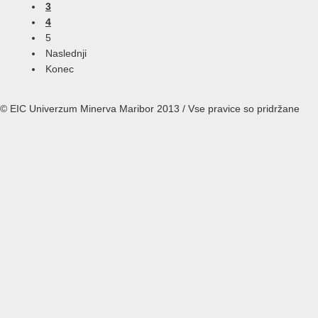
3
4
5
Naslednji
Konec
© EIC Univerzum Minerva Maribor 2013 / Vse pravice so pridržane