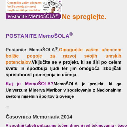
Ne spreglejte.
®
POSTANITE MemoŠOLA
®
Postanite MemoŠOLA
.
Omogočite vašim učencem
boljše pogoje za razvoj svojih umskih
potencialov.
Vključite se v projekt, ki se širi po celem
svetu in spodbuja ljudi ter jim omogoča izboljšati
sposobnost pomnjenja in učenja.
Kaj je MemoŠOLA?
MemoŠOLA je projekt, ki ga
Univerzum Minerva Maribor v sodelovanju z Nacionalnim
svetom miselnih športov Slovenije
...
Časovnica Memoriada 2014
V spodnji tabeli prilagamo točen dnevni red tekmovanja - čas