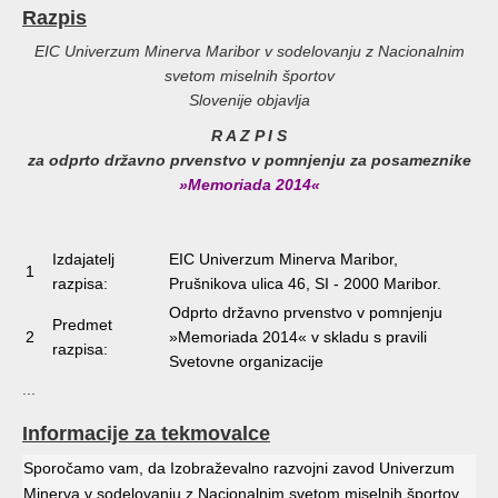
Razpis
EIC Univerzum Minerva Maribor v sodelovanju z Nacionalnim
svetom miselnih športov
Slovenije objavlja
R A Z P I S
za odprto državno prvenstvo v pomnjenju za posameznike
»Memoriada 2014«
Izdajatelj
EIC Univerzum Minerva Maribor,
1
razpisa:
Prušnikova ulica 46, SI - 2000 Maribor.
Odprto državno prvenstvo v pomnjenju
Predmet
2
»Memoriada 2014« v skladu s pravili
razpisa:
Svetovne organizacije
...
Informacije za tekmovalce
Sporočamo vam, da Izobraževalno razvojni zavod Univerzum
Minerva v sodelovanju z Nacionalnim svetom miselnih športov