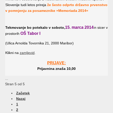
Slovenije tudi letos prireja
že šesto odprto državno prvenstvo
v pomnjenju za posameznike »Memoriada 2014«
15. marca 2014
Tekmovanje bo potekalo v soboto,
i
n sicer v
OŠ Tabor I
prostorih
(Ulica Arnolda Tovornika 21, 2000 Maribor)
Klikni na
zamljevid
.
PRIJAVE:
Prijavnina znaša 10,00
...
Stran 5 od 5
Začetek
Nazaj
1
2