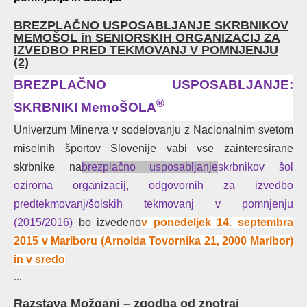
BREZPLAČNO USPOSABLJANJE SKRBNIKOV
MEMOŠOL in SENIORSKIH ORGANIZACIJ ZA
IZVEDBO PRED TEKMOVANJ V POMNJENJU
(2)
BREZPLAČNO USPOSABLJANJE:
®
SKRBNIKI MemoŠOLA
Univerzum Minerva v sodelovanju z Nacionalnim svetom
miselnih športov Slovenije vabi vse zainteresirane
skrbnike na
brezplačno usposabljanje
skrbnikov šol
oziroma organizacij, odgovornih za izvedbo
predtekmovanj/šolskih tekmovanj v pomnjenju
(2015/2016)
bo izvedeno
v ponedeljek 14. septembra
2015 v Mariboru (Arnolda Tovornika 21, 2000 Maribor)
in v sredo
...
Razstava Možgani – zgodba od znotraj